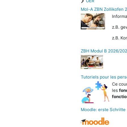
OER
Mol-A ZBN Zollikofen 
Inform
z.B. ge
z.B. Ko
ZBH Modul B 2026/2027
Tutoriels pour les per
Ce cour
les
fon
fonctio
Moodle: erste Schritte