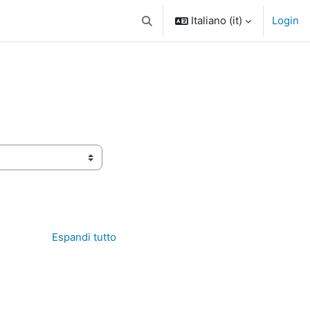
Italiano ‎(it)‎
Login
Attiva/disattiva input di ricerca
Espandi tutto