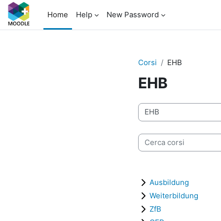
Vai al contenuto principale
Home
Help
New Password
Corsi
EHB
EHB
Categorie di corso
Cerca corsi
Ausbildung
Weiterbildung
ZfB