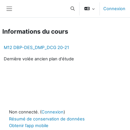
Passer au contenu principal
Connexion
Activer/désactiver la saisie d
Panneau latéral
Informations du cours
M12 DBP-DES_DMP_DCG 20-21
Dernière volée ancien plan d'étude
Non connecté. (
Connexion
)
Résumé de conservation de données
Obtenir l’app mobile