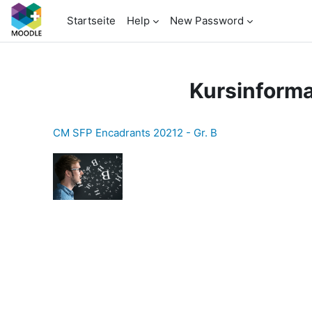
Zum Hauptinhalt
Startseite
Help
New Password
Kursinforma
CM SFP Encadrants 20212 - Gr. B