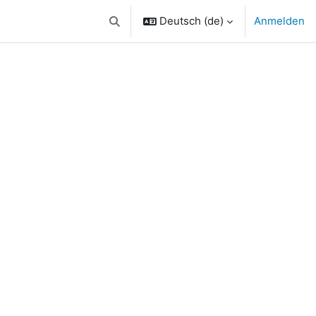
Deutsch ‎(de)‎
Anmelden
Sucheingabe umschalten