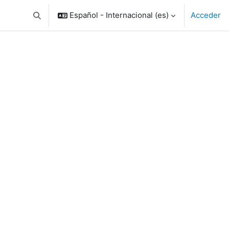
Español - Internacional ‎(es)‎
Acceder
Selector de búsqueda de entrada