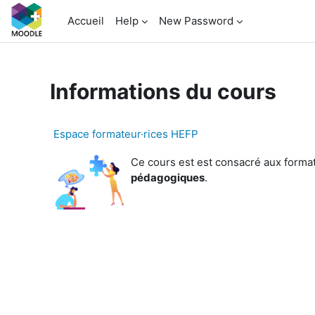
Passer au contenu principal
Accueil
Help
New Password
Informations du cours
Espace formateur·rices HEFP
Ce cours est est consacré aux format
pédagogiques
.