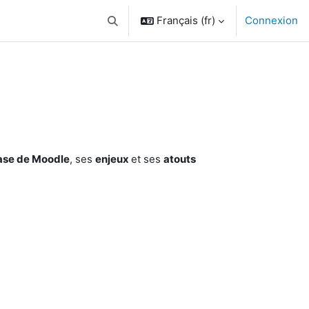
Français ‎(fr)‎
Connexion
Activer/désactiver la saisie de recherche
base de Moodle
, ses
enjeux
et ses
atouts