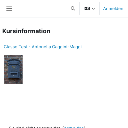
Zum Hauptinhalt
Anmelden
Sucheingabe umschalten
Website-Übersicht
Kursinformation
Classe Test - Antonella Gaggini-Maggi