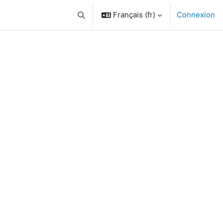
Français ‎(fr)‎
Connexion
Activer/désactiver la saisie de recherche