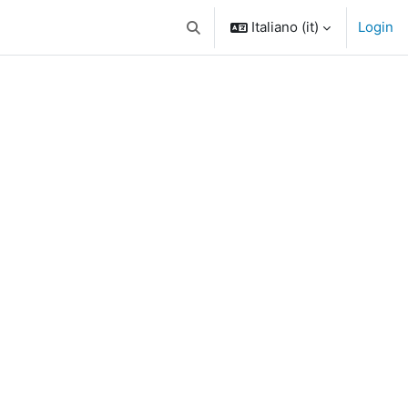
Italiano ‎(it)‎
Login
Attiva/disattiva input di ricerca