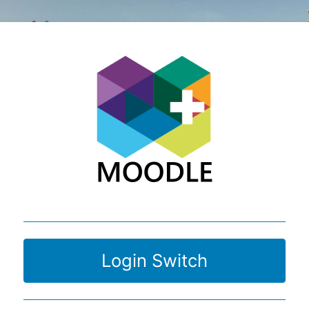
Vai al contenuto principale
Login Switch