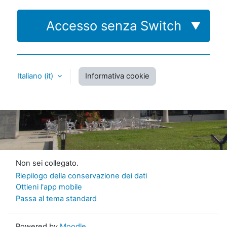
Accesso senza Switch
▼
Italiano ‎(it)‎
Informativa cookie
Non sei collegato.
Riepilogo della conservazione dei dati
Ottieni l'app mobile
Passa al tema standard
Powered by
Moodle