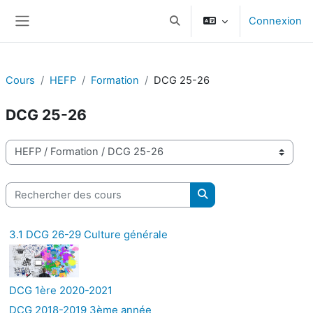
Passer au contenu principal
Connexion
Activer/désactiver la saisie d
Panneau latéral
Cours
HEFP
Formation
DCG 25-26
DCG 25-26
Catégories de cours
Rechercher des cours
Rechercher des cours
3.1 DCG 26-29 Culture générale
DCG 1ère 2020-2021
DCG 2018-2019 3ème année