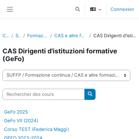
Passer au contenu principal
Connexion
Activer/désactiver la saisie d
Panneau latéral
Cours
SUFFP
Formazione continua
CAS e altre formazioni certificate
CAS Dirigenti d'istituzioni formative (GeFo)
CAS Dirigenti d'istituzioni formative
(GeFo)
Catégories de cours
Rechercher des cours
Rechercher des cours
GeFo 2025
GeFo VII (2024)
Corso TEST (Federica Maggi)
GEFO 2023-2024