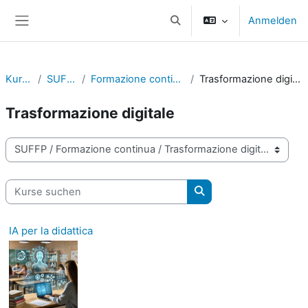
Zum Hauptinhalt
Anmelden
Sucheingabe umschalten
Website-Übersicht
Kurse
SUFFP
Formazione continua
Trasformazione digitale
Trasformazione digitale
Kursbereiche
Kurse suchen
Kurse suchen
IA per la didattica