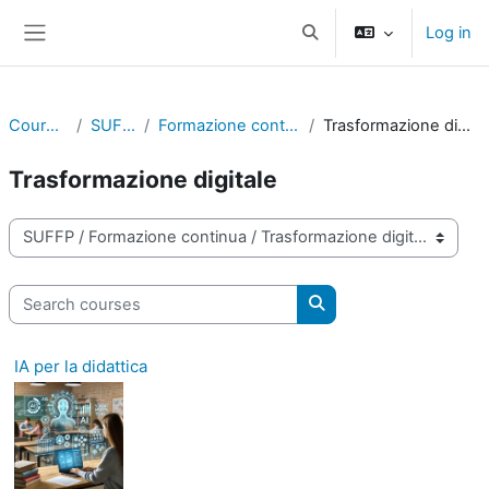
Skip to main content
Log in
Toggle search input
Side panel
Courses
SUFFP
Formazione continua
Trasformazione digitale
Trasformazione digitale
Course categories
Search courses
Search courses
IA per la didattica