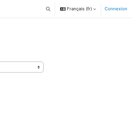
Français ‎(fr)‎
Connexion
Activer/désactiver la saisie de recherche