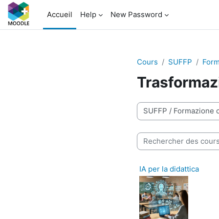
Passer au contenu principal
Accueil
Help
New Password
Cours
SUFFP
Form
Trasformazi
Catégories de cours
Rechercher des cours
IA per la didattica