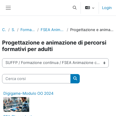
Vai al contenuto principale
Login
Attiva/disattiva input di r
Pannello laterale
Corsi
SUFFP
Formazione continua
FSEA Animazione corsi per adulti
Progettazione e animazione di percorsi formativi per adulti
Progettazione e animazione di percorsi
formativi per adulti
Categorie di corso
Cerca corsi
Cerca corsi
Digigame-Modulo OO 2024