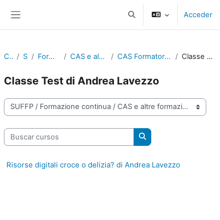
Salta al contenido principal
Acceder
Selector de búsqueda de e
Panel lateral
Cursos
SUFFP
Formazione continua
CAS e altre formazioni certificate
CAS Formatore/Formatrice digitale - Classi test
Classe Test di Andrea Lavezzo
Classe Test di Andrea Lavezzo
Categorías
Buscar cursos
Buscar cursos
Risorse digitali croce o delizia? di Andrea Lavezzo