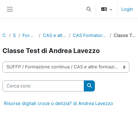
Vai al contenuto principale
Login
Attiva/disattiva input di r
Pannello laterale
Corsi
SUFFP
Formazione continua
CAS e altre formazioni certificate
CAS Formatore/Formatrice digitale - Classi test
Classe Test di Andrea Lavezzo
Classe Test di Andrea Lavezzo
Categorie di corso
Cerca corsi
Cerca corsi
Risorse digitali croce o delizia? di Andrea Lavezzo