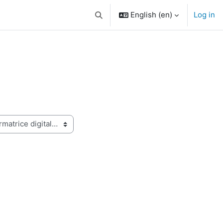
English ‎(en)‎
Log in
Toggle search input