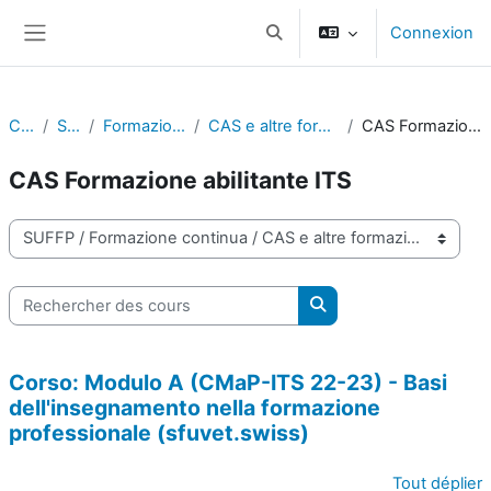
Passer au contenu principal
Connexion
Activer/désactiver la saisie d
Panneau latéral
Cours
SUFFP
Formazione continua
CAS e altre formazioni certificate
CAS Formazione abilitante ITS
CAS Formazione abilitante ITS
Catégories de cours
Rechercher des cours
Rechercher des cours
Corso: Modulo A (CMaP-ITS 22-23) - Basi
dell'insegnamento nella formazione
professionale (sfuvet.swiss)
Tout déplier