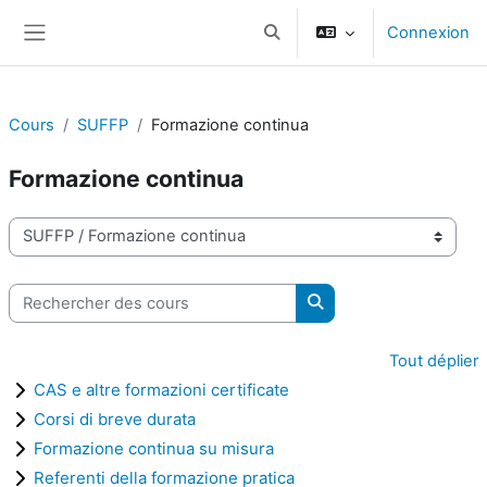
Passer au contenu principal
Connexion
Activer/désactiver la saisie d
Panneau latéral
Cours
SUFFP
Formazione continua
Formazione continua
Catégories de cours
Rechercher des cours
Rechercher des cours
Tout déplier
CAS e altre formazioni certificate
Corsi di breve durata
Formazione continua su misura
Referenti della formazione pratica